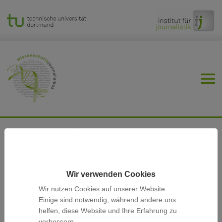
Master-Studium (M.A.)
Der Master-Studiengang Wissenschaftsjournalismus wird
zum Sommersemester 2026 eingestellt. Eine Einschreibung
ist nicht mehr möglich. Weitere Informationen können der
Wir verwenden Cookies
Einstellungordnung
entnommen werden.
Wir nutzen Cookies auf unserer Website.
Aktuell eingeschriebene Studierende des Master-
Einige sind notwendig, während andere uns
Studiengangs Wissenschaftsjournalismus können ihr
helfen, diese Website und Ihre Erfahrung zu
Studium bis Ende des Sommersemesters 2028 abschließen.
verbessern.