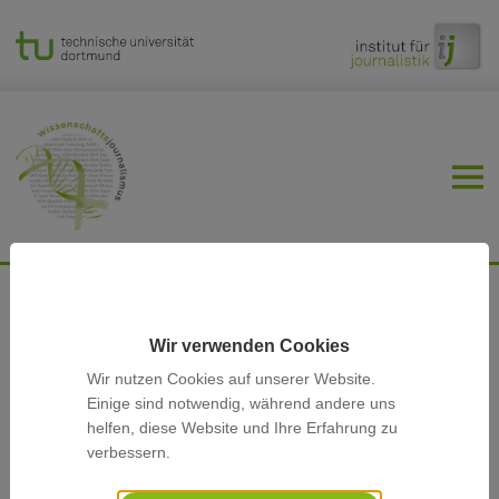
Willkommen am Lehrstuhl
Wissenschaftsjournalismus!
Wir verwenden Cookies
Wir nutzen Cookies auf unserer Website.
Klimakrise, Corona, Krebsforschung – und dann noch ein
Einige sind notwendig, während andere uns
Datenklau! Diese Schlagworte zeigen: Die Kommunikation von
helfen, diese Website und Ihre Erfahrung zu
Wissenschaft, Medizin und Technik wird immer wichtiger für
verbessern.
Politik und Gesellschaft, aber auch für den Alltag jedes
Einzelnen. Wer gut informiert werden will, ist selbst im