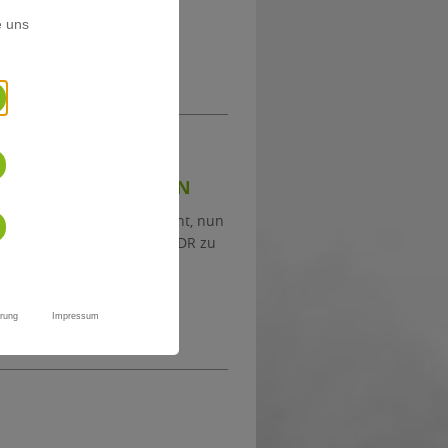
e uns
EN UNFUG AUFDECKEN
 des Uni-Film-Clubs besucht, nun
Quarks Science Cops“ beim WDR zu
rung
Impressum