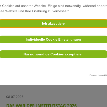
Forschungszentren in Deutschland…
n Cookies auf unserer Website. Einige sind notwendig, während ander
Mehr…
iese Website und Ihre Erfahrung zu verbessern.
Ich akzeptiere
31.07.2026
Individuelle Cookie Einstellungen
„QUARKS SCIENCE COPS“: WISSENSCHAFTLICH
Früher haben sie dort Klausuren geschrieben und Kinoabende
Nur notwendige Cookies akzeptieren
standen sie im Hörsaal 1 der EF50, um von ihrer Arbeit als „
berichten: die…
Mehr…
Datenschutzerklä
08.07.2026
DAS WAR DER INSTITUTSTAG 2026