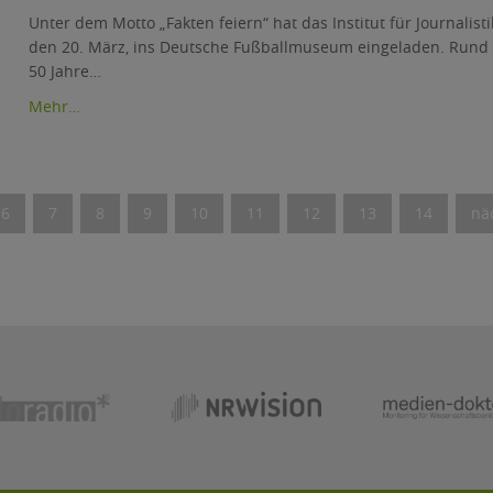
Unter dem Motto „Fakten feiern“ hat das Institut für Journalist
den 20. März, ins Deutsche Fußballmuseum eingeladen. Run
50 Jahre…
Mehr…
6
7
8
9
10
11
12
13
14
nä