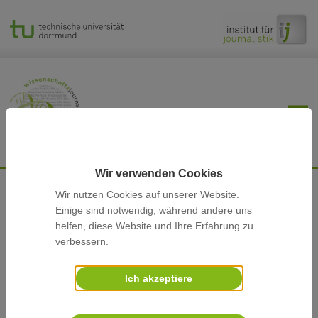
Wir verwenden Cookies
30.05.2022
Wir nutzen Cookies auf unserer Website.
Einige sind notwendig, während andere uns
Wissenschaftskommunikation und
helfen, diese Website und Ihre Erfahrung zu
Medien in der Klima-Krise
verbessern.
Holger Wormer, Professor für
Ich akzeptiere
Wissenschaftsjournalismus am ij, und Dr. Wiebke
Rögener-Schwarz, ehemalige ij-Mitarbeiterin, sind Mit-