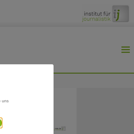
e uns
enen