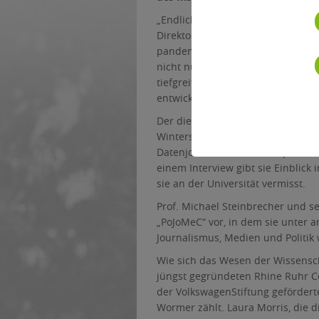
„Endlich, wir sind zurück, live un
Direktor des Instituts für Journal
pandemiebedingten Zwangsabsenz s
nicht nur die Medienbranche selb
tiefgreifenden Strukturverschieb
entwickeln uns weiter, verbreitern
Der diesjährige „Aufmacher“ vermi
Wintersemester 2021/22 Christina 
Datenjournalismus das Repertoire 
einem Interview gibt sie Einblick 
sie an der Universität vermisst.
Prof. Michael Steinbrecher und se
„PoJoMeC“ vor, in dem sie unter 
Journalismus, Medien und Politik 
Wie sich das Wesen der Wissenscha
jüngst gegründeten Rhine Ruhr C
der VolkswagenStiftung gefördert
Wormer zählt. Laura Morris, die d