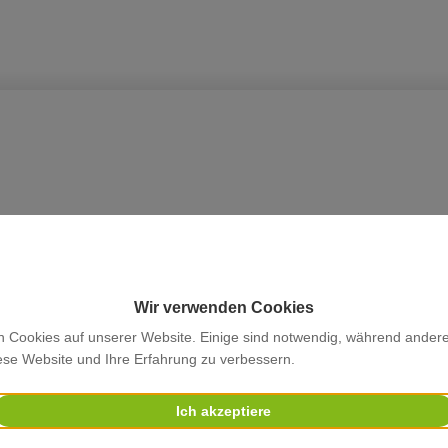
Wir verwenden Cookies
n Cookies auf unserer Website. Einige sind notwendig, während ander
iese Website und Ihre Erfahrung zu verbessern.
2 mit Neuigkeiten aus dem IJ ist erschi
Ich akzeptiere
lle aktuellen Absolventinnen und Absolventen sowie Projekte
 des Erich-Brost-Instituts (EBI) vor.