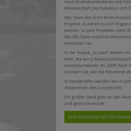
neue Qualitätsstandards und Form
Wissenschaft, Journalismus und Öf
Das Team des Erich-Brost-Instituts
Projekte, in denen es sich Frage
widmet. In zwei Projekten steht d
das EBI-Team nützliche Ressource
erarbeitet hat.
In der Rubrik „zu Gast“ kommt i
Wort, die am IJ Wissenschaftsjou
Datenjournalistin im „NDR Data“-
schildert sie, wie die Pandemie 
In Steckbriefen werden wie in je
Absolventen des IJ vorgestellt.
Ein großer Dank geht an den Alumn
und gedruckt wurde.
Zum Aufmacher als PDF-Downl