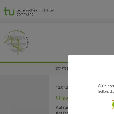
STARTSEITE
NEWS
Wir nutze
12.07.2022
helfen, d
Unser Aufmacher 202
Auf rund 50 Seiten stellen wir a
des Instituts für Journalistik und