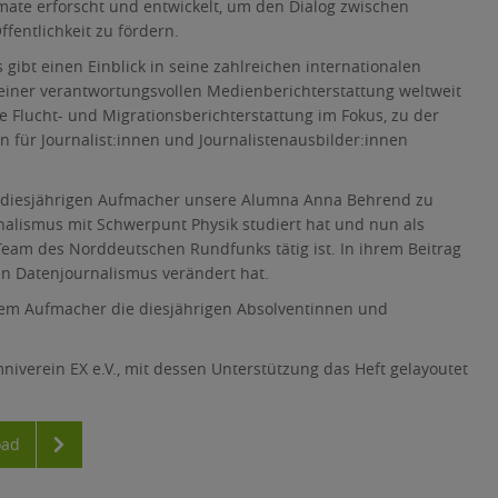
ate erforscht und entwickelt, um den Dialog zwischen
fentlichkeit zu fördern.
 gibt einen Einblick in seine zahlreichen internationalen
n einer verantwortungsvollen Medienberichterstattung weltweit
ie Flucht- und Migrationsberichterstattung im Fokus, zu der
n für Journalist:innen und Journalistenausbilder:innen
m diesjährigen Aufmacher unsere Alumna Anna Behrend zu
rnalismus mit Schwerpunt Physik studiert hat und nun als
Team des Norddeutschen Rundfunks tätig ist. In ihrem Beitrag
den Datenjournalismus verändert hat.
dem Aufmacher die diesjährigen Absolventinnen und
iverein EX e.V., mit dessen Unterstützung das Heft gelayoutet
oad