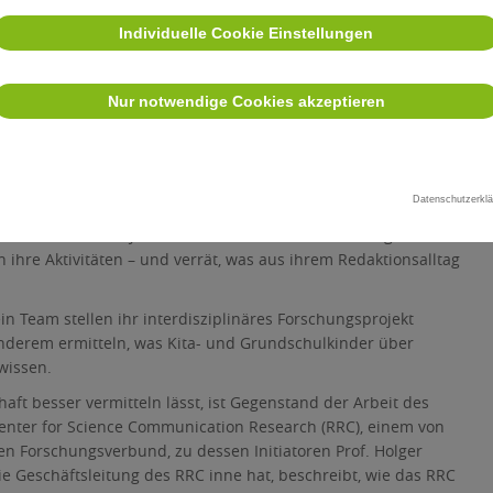
d in Farbe“, schreibt Prof. Henrik Müller, Geschäftsführender
Individuelle Cookie Einstellungen
istik, in seinem Aufmacher-Vorwort. Nach der
ei am Institut eine Menge in Bewegung: In einer Zeit, in der
st, sondern die demokratische Öffentlichkeit insgesamt
Nur notwendige Cookies akzeptieren
ungen unterliegen, wollen wir diesen Wandel mitgestalten. Wir
 und vertiefen unsere Aktivitäten.“
ttelt einen Eindruck davon: So bereichert seit dem
Datenschutzerklä
Elmer als Professorin für Digitalen Journalismus und
des Instituts für Journalistik in Lehre und Forschung. In
in ihre Aktivitäten – und verrät, was aus ihrem Redaktionsalltag
in Team stellen ihr interdisziplinäres Forschungsprojekt
anderem ermitteln, was Kita- und Grundschulkinder über
wissen.
ft besser vermitteln lässt, ist Gegenstand der Arbeit des
enter for Science Communication Research (RRC), einem von
en Forschungsverbund, zu dessen Initiatoren Prof. Holger
ie Geschäftsleitung des RRC inne hat, beschreibt, wie das RRC